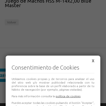
Juego de Machos HSS M-14x2,00 Blue
Master
Volver
X
Consentimiento de Cookies
Utilizamos cookies propias y de terceros para analizar el uso
del sitio web y/o mostrar publicidad relacionada con tu
preferencia sobre la base de un perfil elaborado a partir de tu
hábito de navegación (por ejemplo, páginas visitadas).
Para más información consulta la
política de cookies
.
Puedes aceptar todas las cookies pulsando el botón "Aceptar",