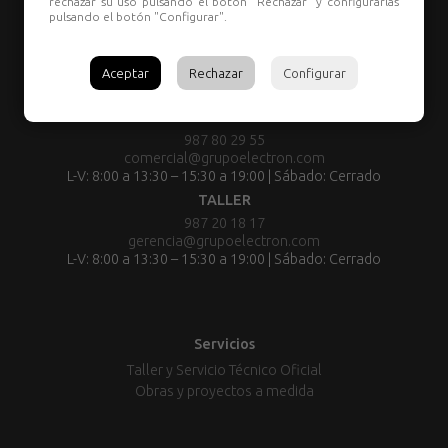
rechazar su uso pulsando el botón "Rechazar" y configurarlas
pulsando el botón "Configurar".
Aceptar
Rechazar
Configurar
TIENDA:
987 80 29 55
comercial@grupoelectron.com
L-V: 8:00 a 13:30 – 15:30 a 19:00 | Sábado: Cerrado
TALLER
987 20 18 17
gerencia@grupoelectron.com
L-V: 8:00 a 13:30 – 15:30 a 19:00 | Sábado: Cerrado
Servicios
Taller y Servicio Técnico Oficial
Obras y proyectos a medida