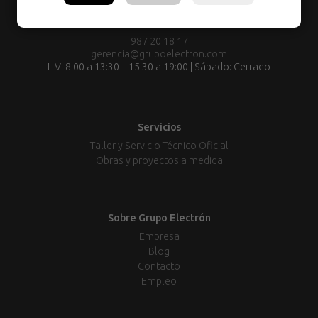
L-V: 8:00 a 13:30 – 15:30 a 19:00 | Sábado: Cerrado
TALLER
987 20 18 17
gerencia@grupoelectron.com
L-V: 8:00 a 13:30 – 15:30 a 19:00 | Sábado: Cerrado
Servicios
Taller y Servicio Técnico Oficial
Obras y proyectos a medida
Sobre Grupo Electrón
Empresa
Blog
Contacto
Empleo