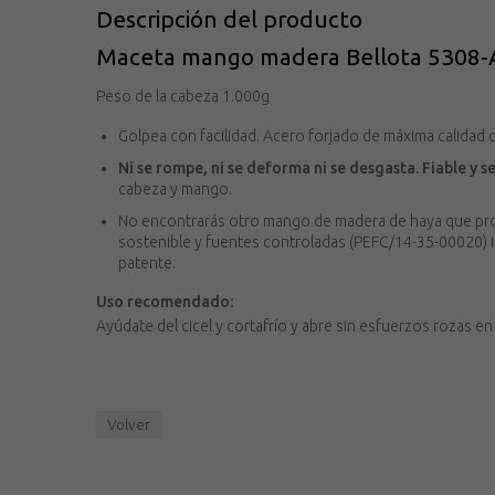
Descripción del producto
Maceta mango madera Bellota 5308
Peso de la cabeza 1.000g
Golpea con facilidad. Acero forjado de máxima calida
Ni se rompe, ni se deforma ni se desgasta. Fiable y s
cabeza y mango.
No encontrarás otro mango de madera de haya que pr
sostenible y fuentes controladas (PEFC/14-35-00020) igu
patente.
Uso recomendado:
Ayúdate del cicel y cortafrío y abre sin esfuerzos rozas en
Volver