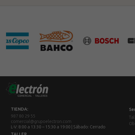
TIENDA:
Se
987 80 29 55
Tal
comercial@grupoelectron.com
Ob
L-V: 8:00 a 13:30 – 15:30 a 19:00 | Sábado: Cerrado
TALLER