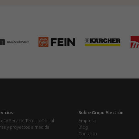
rvicios
Sobre Grupo Electrón
ler y Servicio Técnico Oficial
Empresa
ras y proyectos a medida
Blog
Contacto