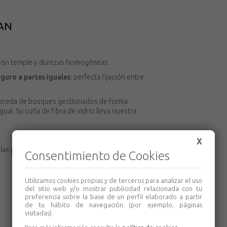
-AN
d con temple y durezas homogéneas.
eguro a partes iguales
: perfecta fijación entre
oceda de bosques gestionados de forma
al. Su cuña de fibra de vidrio lleva nuestra
X
 las paredes.
Consentimiento de Cookies
Utilizamos cookies propias y de terceros para analizar el uso
del sitio web y/o mostrar publicidad relacionada con tu
preferencia sobre la base de un perfil elaborado a partir
de tu hábito de navegación (por ejemplo, páginas
visitadas).