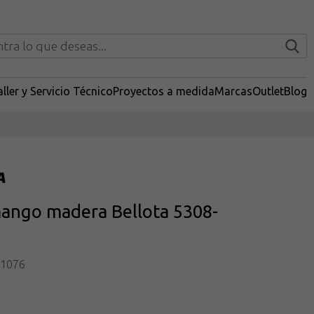
ller y Servicio Técnico
Proyectos a medida
Marcas
Outlet
Blog
ango madera Bellota 5308-
11076