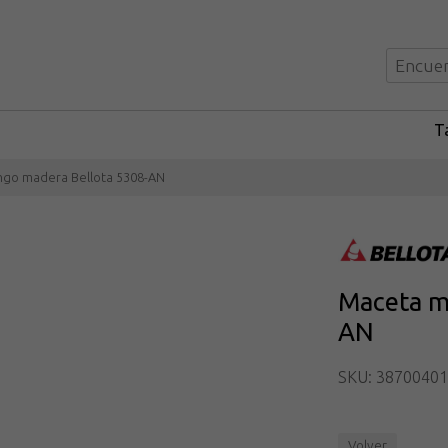
Ta
go madera Bellota 5308-AN
Maceta m
AN
SKU: 3870040
Volver