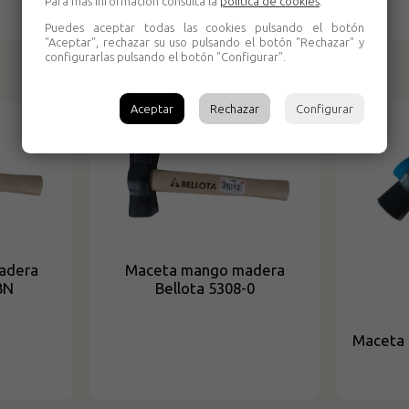
Para más información consulta la
política de cookies
.
Puedes aceptar todas las cookies pulsando el botón
"Aceptar", rechazar su uso pulsando el botón "Rechazar" y
configurarlas pulsando el botón "Configurar".
Productos relacionados
Aceptar
Rechazar
Configurar
adera
Maceta mango madera
BN
Bellota 5308-0
Maceta 