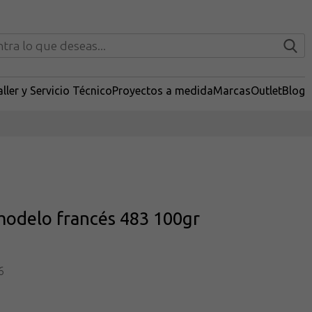
ller y Servicio Técnico
Proyectos a medida
Marcas
Outlet
Blog
modelo francés 483 100gr
6