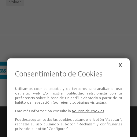
Volver
X
Consentimiento de Cookies
Utilizamos cookies propias y de terceros para analizar el uso
del sitio web y/o mostrar publicidad relacionada con tu
preferencia sobre la base de un perfil elaborado a partir de tu
hábito de navegación (por ejemplo, páginas visitadas).
Para más información consulta la
política de cookies
.
Puedes aceptar todas las cookies pulsando el botón "Aceptar",
rechazar su uso pulsando el botón "Rechazar" y configurarlas
pulsando el botón "Configurar".