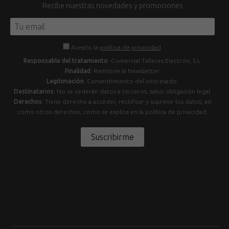
Recibe nuestras novedades y promociones
Acepto la
política de privacidad
.
Responsable del tratamiento
: Comercial Talleres Electrón, S.L.
Finalidad
: Remitirle la Newsletter.
Legitimación
: Consentimiento del interesado.
Destinatarios
: No se cederán datos a terceros, salvo obligación legal.
Derechos
: Tiene derecho a acceder, rectificar y suprimir los datos, así
como otros derechos, como se explica en la política de privacidad.
Suscribirme