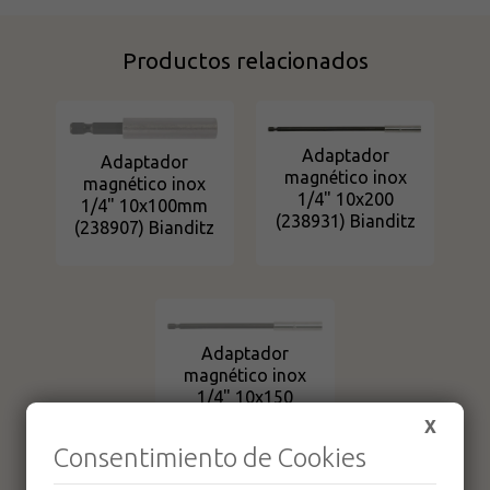
Productos relacionados
Adaptador
Adaptador
magnético inox
magnético inox
1/4" 10x200
1/4" 10x100mm
(238931) Bianditz
(238907) Bianditz
Adaptador
magnético inox
1/4" 10x150
(238930) Bianditz
X
Consentimiento de Cookies