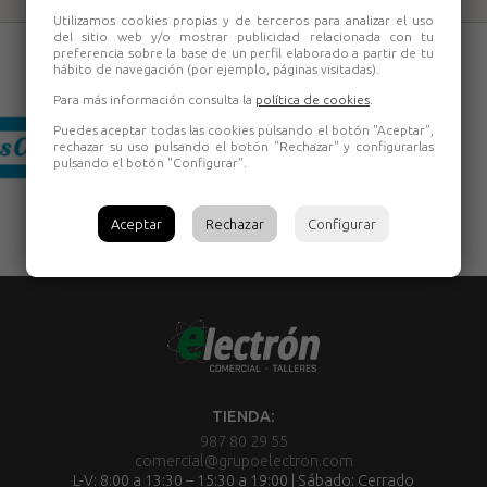
Utilizamos cookies propias y de terceros para analizar el uso
del sitio web y/o mostrar publicidad relacionada con tu
preferencia sobre la base de un perfil elaborado a partir de tu
hábito de navegación (por ejemplo, páginas visitadas).
Para más información consulta la
política de cookies
.
Puedes aceptar todas las cookies pulsando el botón "Aceptar",
rechazar su uso pulsando el botón "Rechazar" y configurarlas
pulsando el botón "Configurar".
Aceptar
Rechazar
Configurar
TIENDA:
987 80 29 55
comercial@grupoelectron.com
L-V: 8:00 a 13:30 – 15:30 a 19:00 | Sábado: Cerrado