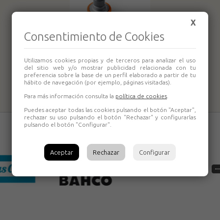
X
Consentimiento de Cookies
Portapuntas de
hexágono 1/4"
Utilizamos cookies propias y de terceros para analizar el uso
del sitio web y/o mostrar publicidad relacionada con tu
interior Fein
preferencia sobre la base de un perfil elaborado a partir de tu
hábito de navegación (por ejemplo, páginas visitadas).
Para más información consulta la
política de cookies
.
Puedes aceptar todas las cookies pulsando el botón "Aceptar",
rechazar su uso pulsando el botón "Rechazar" y configurarlas
pulsando el botón "Configurar".
Aceptar
Rechazar
Configurar