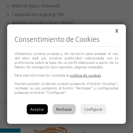
Material: Nylon - Poliamida
Capacidad de carga (kg): 300
Medidas de la placa (mm): 106x86
X
Distancia entre agujeros (mm): 80x60
Consentimiento de Cookies
Diámetro agujero (mm): 8
Volumen (cm³): 1276
Utilizamos cookies propias y de terceros para analizar el uso
del sitio web y/o mostrar publicidad relacionada con tu
preferencia sobre la base de un perfil elaborado a partir de tu
hábito de navegación (por ejemplo, páginas visitadas).
Volver
Para más información consulta la
política de cookies
.
Puedes aceptar todas las cookies pulsando el botón "Aceptar",
rechazar su uso pulsando el botón "Rechazar" y configurarlas
pulsando el botón "Configurar".
Aceptar
Rechazar
Configurar