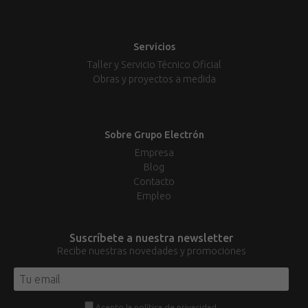
Servicios
Taller y Servicio Técnico Oficial
Obras y proyectos a medida
Sobre Grupo Electrón
Empresa
Blog
Contacto
Empleo
Suscríbete a nuestra newsletter
Recibe nuestras novedades y promociones
Acepto la
política de privacidad
.