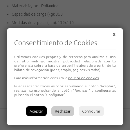
Material: Nylon - Poliamida
Capacidad de carga (kg): 350
Medidas de la placa (mm): 139x110
Distancia entre agujeros (mm): 105x80
X
Radio de giro (mm): 115
Consentimiento de Cookies
Diámetro agujero (mm): 10
Volumen (cm³): 3328
Utilizamos cookies propias y de terceros para analizar el uso
del sitio web y/o mostrar publicidad relacionada con tu
preferencia sobre la base de un perfil elaborado a partir de tu
hábito de navegación (por ejemplo, páginas visitadas).
Volver
Para más información consulta la
política de cookies
.
Puedes aceptar todas las cookies pulsando el botón "Aceptar",
rechazar su uso pulsando el botón "Rechazar" y configurarlas
pulsando el botón "Configurar".
Aceptar
Rechazar
Configurar