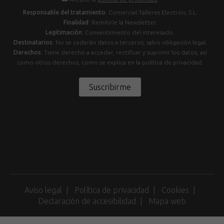
Responsable del tratamiento
: Comercial Talleres Electrón, S.L.
Finalidad
: Remitirle la Newsletter.
Legitimación
: Consentimiento del interesado.
Destinatarios
: No se cederán datos a terceros, salvo obligación legal.
Derechos
: Tiene derecho a acceder, rectificar y suprimir los datos, así
como otros derechos, como se explica en la política de privacidad.
Suscribirme
Aviso legal
Política de privacidad
Cookies
Declaración de accesibilidad
Mapa web