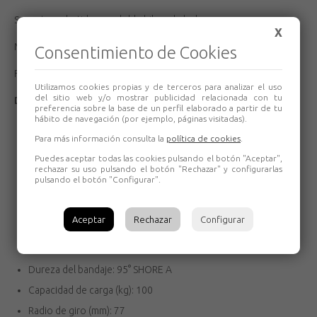
Soporte embutido con doble hilera de bolas.
X
Modelo de uso universal para cargas medias.
Consentimiento de Cookies
Fabricadas según normas europeas EN 12530/12532.
Utilizamos cookies propias y de terceros para analizar el uso
del sitio web y/o mostrar publicidad relacionada con tu
DETALLES TÉCNICOS:
preferencia sobre la base de un perfil elaborado a partir de tu
hábito de navegación (por ejemplo, páginas visitadas).
Diámetro (mm): 80
Para más información consulta la
política de cookies
.
Cojinete: No
Puedes aceptar todas las cookies pulsando el botón "Aceptar",
Altura total (mm): 104
rechazar su uso pulsando el botón "Rechazar" y configurarlas
pulsando el botón "Configurar".
Tipo Soporte: Giratorio
Tipo Fijación: Agujero pasante
Aceptar
Rechazar
Configurar
Tipo Freno: Freno Rueda y Soporte
Material: Poliuretano
Dureza del bandaje: 95° SHORE A
Capacidad de carga (kg): 100
Radio de giro (mm): 77