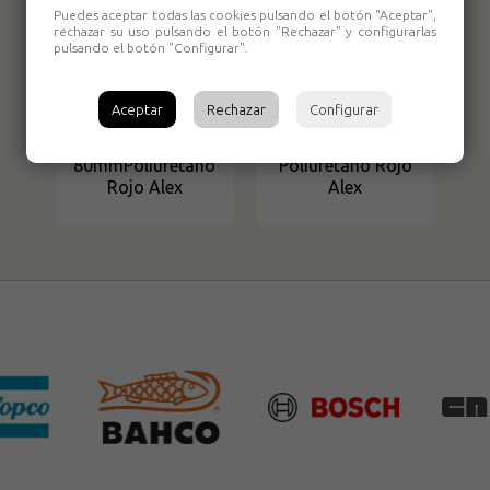
Puedes aceptar todas las cookies pulsando el botón "Aceptar",
rechazar su uso pulsando el botón "Rechazar" y configurarlas
pulsando el botón "Configurar".
Aceptar
Rechazar
Configurar
Rueda Giratoria 2-
Rueda Fija 2-2473
2461 - 10BH80-PPI
17BH80-PPI 80mm
80mmPoliuretano
Poliuretano Rojo
Rojo Alex
Alex