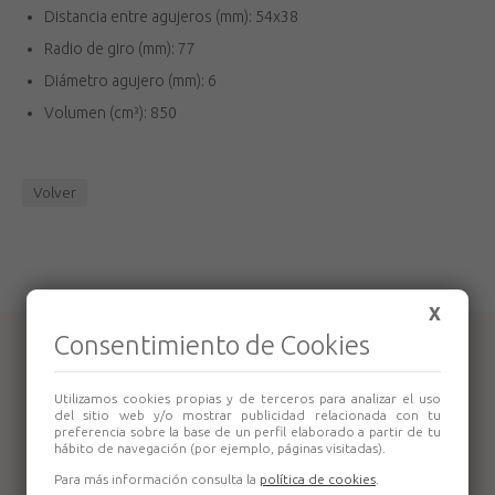
Distancia entre agujeros (mm): 54x38
Radio de giro (mm): 77
Diámetro agujero (mm): 6
Volumen (cm³): 850
Volver
X
Consentimiento de Cookies
Productos relacionados
Utilizamos cookies propias y de terceros para analizar el uso
del sitio web y/o mostrar publicidad relacionada con tu
preferencia sobre la base de un perfil elaborado a partir de tu
hábito de navegación (por ejemplo, páginas visitadas).
Para más información consulta la
política de cookies
.