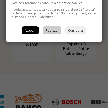
Para más información consulta la
política de cookies
.
Puedes aceptar todas las cookies pulsando el botón "Aceptar",
rechazar su uso pulsando el botón "Rechazar" y configurarlas
pulsando el botón "Configurar".
Aceptar
Rechazar
Configurar
Equipo de
soldadura EPS
Soplete + 3
W180E
Botellas Rofire
Rothenberger