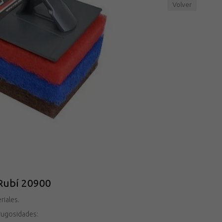
Volver
 Rubí 20900
riales.
rugosidades: