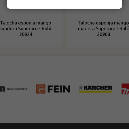
Talocha esponja mango
Talocha esponja mango
madera Superpro - Rubí
madera Superpro - Rubí
20924
20908