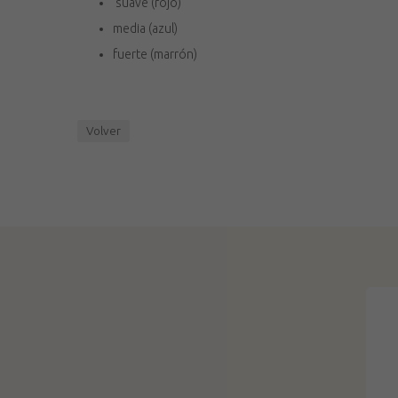
suave (rojo)
media (azul)
fuerte (marrón)
Volver