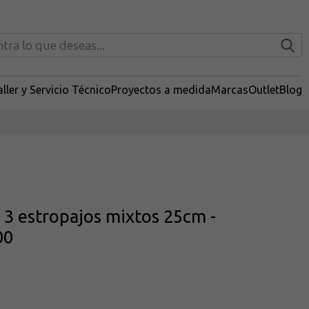
ller y Servicio Técnico
Proyectos a medida
Marcas
Outlet
Blog
 3 estropajos mixtos 25cm -
00