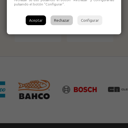
pulsando el botón "Configurar".
Tijera electricista
Kit tijera + Navaja
Aceptar
Rechazar
Configurar
Stahlwille 13148
electricista Roher
RH3140