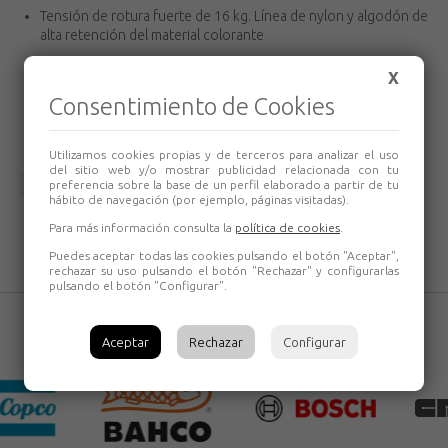
Tensión de rotura fuerte de 16 kg. Línea de nylon y algodón de
alta retención del material colorante
Se puede usar como plomada
X
Puede cargar 50 g de polvo colorante, para un uso
Consentimiento de Cookies
prolongado antes de volver a rellenar
Utilizamos cookies propias y de terceros para analizar el uso
del sitio web y/o mostrar publicidad relacionada con tu
Volver
preferencia sobre la base de un perfil elaborado a partir de tu
hábito de navegación (por ejemplo, páginas visitadas).
Para más información consulta la
política de cookies
.
Puedes aceptar todas las cookies pulsando el botón "Aceptar",
rechazar su uso pulsando el botón "Rechazar" y configurarlas
pulsando el botón "Configurar".
Aceptar
Rechazar
Configurar