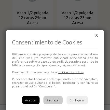
Vaso 1/2 pulgada
Vaso 1/2 pulgada
12 caras 25mm
12 caras 23mm
Acesa
Acesa
X
Consentimiento de Cookies
Utilizamos cookies propias y de terceros para analizar el uso
del sitio web y/o mostrar publicidad relacionada con tu
preferencia sobre la base de un perfil elaborado a partir de tu
hábito de navegación (por ejemplo, páginas visitadas).
Para más información consulta la
política de cookies
.
Vaso 1/2 pulgada
Vaso 1/2 pulgada
12 caras 20mm
12 caras 15mm
Puedes aceptar todas las cookies pulsando el botón "Aceptar",
rechazar su uso pulsando el botón "Rechazar" y configurarlas
Acesa
Acesa
pulsando el botón "Configurar".
Aceptar
Rechazar
Configurar