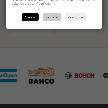
pulsando el botón "Configurar".
Vasos de impacto
Vasos de impacto
1/2” de punta
1/2” de punta
Aceptar
Rechazar
Configurar
hexagonal de una
hexagonal de una
pieza 10mm Ozat
pieza 14mm Ozat