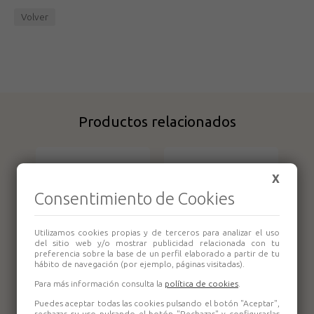
Volver
Productos relacionados
X
Consentimiento de Cookies
Utilizamos cookies propias y de terceros para analizar el uso
del sitio web y/o mostrar publicidad relacionada con tu
preferencia sobre la base de un perfil elaborado a partir de tu
hábito de navegación (por ejemplo, páginas visitadas).
Para más información consulta la
política de cookies
.
Puedes aceptar todas las cookies pulsando el botón "Aceptar",
rechazar su uso pulsando el botón "Rechazar" y configurarlas