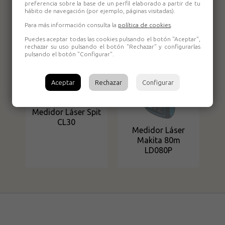
preferencia sobre la base de un perfil elaborado a partir de tu
Kappa KL50
Sola X2 Crossline
hábito de navegación (por ejemplo, páginas visitadas).
Para más información consulta la
política de cookies
.
Puedes aceptar todas las cookies pulsando el botón "Aceptar",
rechazar su uso pulsando el botón "Rechazar" y configurarlas
pulsando el botón "Configurar".
Aceptar
Rechazar
Configurar
Medidor Láser Spit
CL30
Medidor Láser
Makita 80m
LD080P