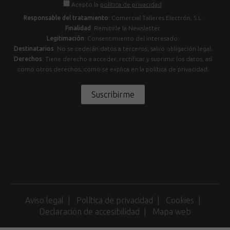
Acepto la
política de privacidad
.
Responsable del tratamiento
: Comercial Talleres Electrón, S.L.
Finalidad
: Remitirle la Newsletter.
Legitimación
: Consentimiento del interesado.
Destinatarios
: No se cederán datos a terceros, salvo obligación legal.
Derechos
: Tiene derecho a acceder, rectificar y suprimir los datos, así
como otros derechos, como se explica en la política de privacidad.
Suscribirme
Aviso legal
Política de privacidad
Cookies
Declaración de accesibilidad
Mapa web