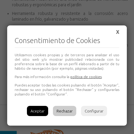
robustas y ergonómicas para el jardín
Herramienta robusta y resistente a la corrosión: acero
laminado en frío, galvanizado y barnizado
Ángulo ideal de la herramienta: mejor rendimiento
X
30 años de garantía con la gama MULTI-STAR
Consentimiento de Cookies
Ahorro de espacio: herramientas y mangos son
intercambiables
Utilizamos cookies propias y de terceros para analizar el uso
del sitio web y/o mostrar publicidad relacionada con tu
preferencia sobre la base de un perfil elaborado a partir de tu
hábito de navegación (por ejemplo, páginas visitadas).
Volver
Para más información consulta la
política de cookies
.
Puedes aceptar todas las cookies pulsando el botón "Aceptar",
rechazar su uso pulsando el botón "Rechazar" y configurarlas
pulsando el botón "Configurar".
Aceptar
Rechazar
Configurar