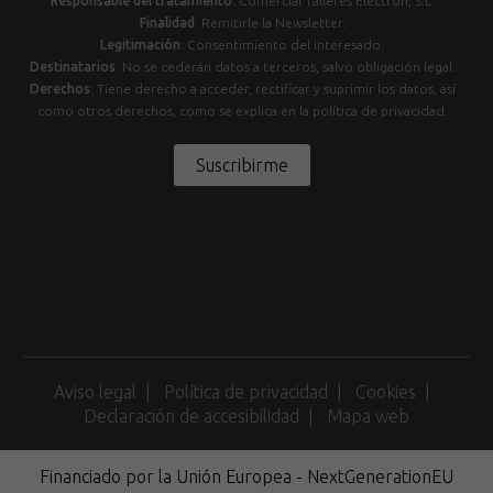
Responsable del tratamiento
: Comercial Talleres Electrón, S.L.
Finalidad
: Remitirle la Newsletter.
Legitimación
: Consentimiento del interesado.
Destinatarios
: No se cederán datos a terceros, salvo obligación legal.
Derechos
: Tiene derecho a acceder, rectificar y suprimir los datos, así
como otros derechos, como se explica en la política de privacidad.
Suscribirme
Aviso legal
Política de privacidad
Cookies
Declaración de accesibilidad
Mapa web
Financiado por la Unión Europea - NextGenerationEU