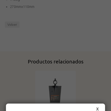
270mmx110mm
Volver
Productos relacionados
X