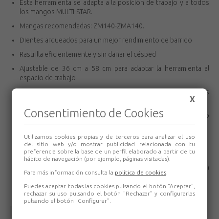
Esta herramienta se adapta a la posición de trabajo y a todos
los mangos MULTI-STAR.
Mangas recomendadas: ZM140-ZMA140.
Dientes arqueados para un mejor rendimiento de barrido
Rastrilla eficientemente y sin dañar el césped
Ajustable de 36 cm a 58 cm para adaptar la herramienta al
espacio de trabajo
Herramienta MULTI-STAR: una línea completa de herramientas
X
robustas y ergonómicas para el jardín
Consentimiento de Cookies
Herramienta robusta y resistente a la corrosión: acero
laminado en frío, galvanizado y barnizado
Utilizamos cookies propias y de terceros para analizar el uso
Ángulo ideal de la herramienta: mejor rendimiento
del sitio web y/o mostrar publicidad relacionada con tu
preferencia sobre la base de un perfil elaborado a partir de tu
30 años de garantía con la gama MULTI-STAR
hábito de navegación (por ejemplo, páginas visitadas).
Ahorro de espacio: herramientas y mangos son
Para más información consulta la
política de cookies
.
intercambiables
Puedes aceptar todas las cookies pulsando el botón "Aceptar",
rechazar su uso pulsando el botón "Rechazar" y configurarlas
pulsando el botón "Configurar".
Volver