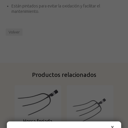
Están pintados para evitar la oxidación y facilitar el
mantenimiento.
Volver
Productos relacionados
Horca forjada
901-3 puas Bellota
X