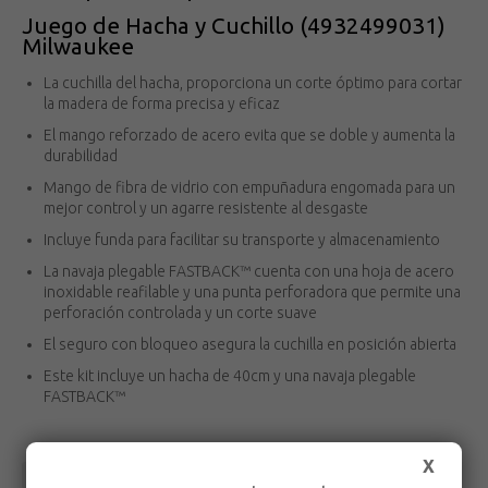
Juego de Hacha y Cuchillo (4932499031)
Milwaukee
La cuchilla del hacha, proporciona un corte óptimo para cortar
la madera de forma precisa y eficaz
El mango reforzado de acero evita que se doble y aumenta la
durabilidad
Mango de fibra de vidrio con empuñadura engomada para un
mejor control y un agarre resistente al desgaste
Incluye funda para facilitar su transporte y almacenamiento
La navaja plegable FASTBACK™ cuenta con una hoja de acero
inoxidable reafilable y una punta perforadora que permite una
perforación controlada y un corte suave
El seguro con bloqueo asegura la cuchilla en posición abierta
Este kit incluye un hacha de 40cm y una navaja plegable
FASTBACK™
X
Volver