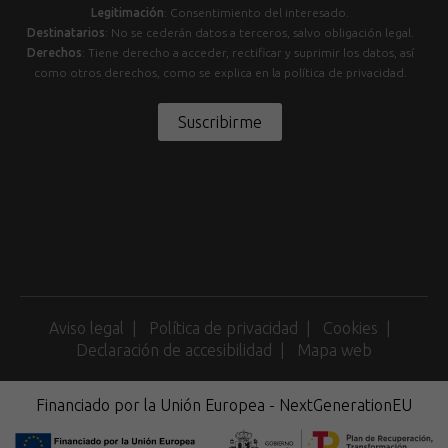
Legitimación
: Consentimiento del interesado.
Destinatarios
: No se cederán datos a terceros, salvo obligación legal.
Derechos
: Tiene derecho a acceder, rectificar y suprimir los datos, así
como otros derechos, como se explica en la política de privacidad.
Suscribirme
Aviso legal
Política de privacidad
Cookies
Declaración de accesibilidad
Mapa web
Financiado por la Unión Europea - NextGenerationEU