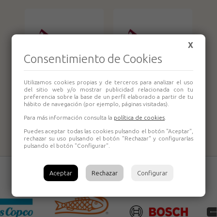
X
Consentimiento de Cookies
Utilizamos cookies propias y de terceros para analizar el uso
del sitio web y/o mostrar publicidad relacionada con tu
Rastrillo
Rastrillo
preferencia sobre la base de un perfil elaborado a partir de tu
hábito de navegación (por ejemplo, páginas visitadas).
doméstico 952-14
doméstico 952-16
puas Bellota
puas Bellota
Para más información consulta la
política de cookies
.
Puedes aceptar todas las cookies pulsando el botón "Aceptar",
rechazar su uso pulsando el botón "Rechazar" y configurarlas
pulsando el botón "Configurar".
Aceptar
Rechazar
Configurar