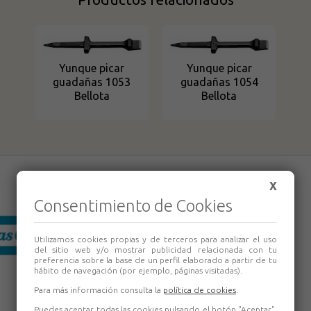
Yunque picar
Yunque picar
guadañas 1053
guadañas 1054
Bellota
Bellota
X
Consentimiento de Cookies
Utilizamos cookies propias y de terceros para analizar el uso
del sitio web y/o mostrar publicidad relacionada con tu
preferencia sobre la base de un perfil elaborado a partir de tu
hábito de navegación (por ejemplo, páginas visitadas).
Para más información consulta la
política de cookies
.
Puedes aceptar todas las cookies pulsando el botón "Aceptar",