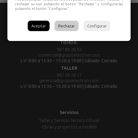
rechazar su uso pulsando el botón "Rechazar" y configurarlas
pulsando el botón "Configurar".
Aceptar
Rechazar
Configurar
TIENDA:
987 80 29 55
comercial@grupoelectron.com
L-V: 8:00 a 13:30 – 15:30 a 19:00 | Sábado: Cerrado
TALLER
987 20 18 17
gerencia@grupoelectron.com
L-V: 8:00 a 13:30 – 15:30 a 19:00 | Sábado: Cerrado
Servicios
Taller y Servicio Técnico Oficial
Obras y proyectos a medida