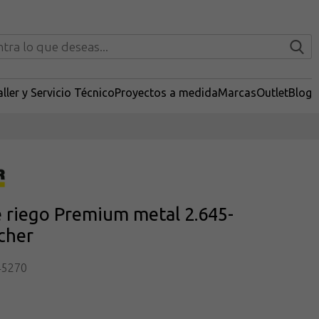
ller y Servicio Técnico
Proyectos a medida
Marcas
Outlet
Blog
e riego Premium metal 2.645-
cher
45270