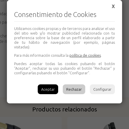
con dos patrones de pulverización: el chorro
X
Consentimiento de Cookies
idad.
o para eliminar la suciedad gruesa de terrazas o
Utilizamos cookies propias y de terceros para analizar el uso
del sitio web y/o mostrar publicidad relacionada con tu
ärcher son compatibles con todos los sistemas
preferencia sobre la base de un perfil elaborado a partir
de riego sin problemas.
de tu hábito de navegación (por ejemplo, páginas
visitadas).
Para más información consulta la
política de cookies
.
Puedes aceptar todas las cookies pulsando el botón
"Aceptar", rechazar su uso pulsando el botón "Rechazar" y
configurarlas pulsando el botón "Configurar".
Aceptar
Rechazar
Configurar
Productos relacionados