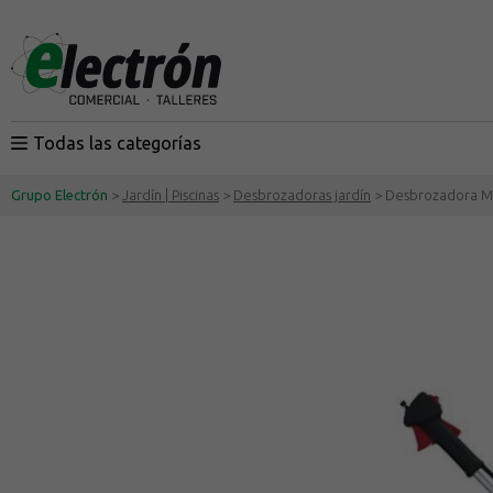
Todas las categorías
Grupo Electrón
>
Jardín | Piscinas
>
Desbrozadoras jardín
> Desbrozadora M