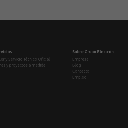
rvicios
Sobre Grupo Electrón
ler y Servicio Técnico Oficial
Empresa
ras y proyectos a medida
Blog
Contacto
Empleo