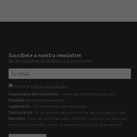
Suscríbete a nuestra newsletter
Recibe nuestras novedades y promociones
Acepto la
política de privacidad
.
Responsable del tratamiento
: Comercial Talleres Electrón, S.L.
Finalidad
: Remitirle la Newsletter.
Legitimación
: Consentimiento del interesado.
Destinatarios
: No se cederán datos a terceros, salvo obligación legal.
Derechos
: Tiene derecho a acceder, rectificar y suprimir los datos, así
como otros derechos, como se explica en la política de privacidad.