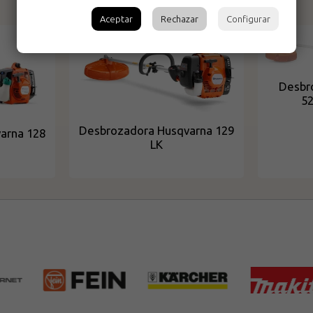
Productos relacionados
Aceptar
Rechazar
Configurar
Desbr
52
Desbrozadora Husqvarna 129
arna 128
LK