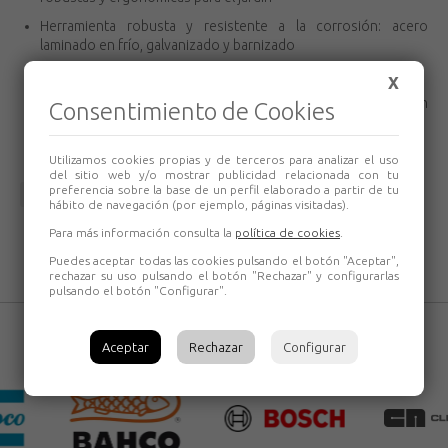
Herramienta robusta y resistente a la corrosión: acero
laminado en frío, galvanizado y barnizado
30 años de garantía con la gama MULTI-STAR
X
Ahorro de espacio: herramientas y mangos son
Consentimiento de Cookies
intercambiables
Utilizamos cookies propias y de terceros para analizar el uso
del sitio web y/o mostrar publicidad relacionada con tu
preferencia sobre la base de un perfil elaborado a partir de tu
Volver
hábito de navegación (por ejemplo, páginas visitadas).
Para más información consulta la
política de cookies
.
Puedes aceptar todas las cookies pulsando el botón "Aceptar",
rechazar su uso pulsando el botón "Rechazar" y configurarlas
pulsando el botón "Configurar".
Aceptar
Rechazar
Configurar