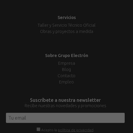
Servicios
Taller y Servicio Técnico Oficial
Obras y proyectos a medida
Sobre Grupo Electrón
Empresa
Blog
Contacto
Empleo
Suscríbete a nuestra newsletter
Recibe nuestras novedades y promociones
Acepto la
política de privacidad
.