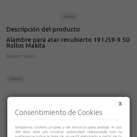
Volver
Descripción del producto
Alambre para atar recubierto 191J59-9 50
Rollos Makita
0,8 mm • 50 pcs
Volver
X
Consentimiento de Cookies
Utilizamos cookies propias y de terceros para analizar el uso
del sitio web y/o mostrar publicidad relacionada con tu
preferencia sobre la base de un perfil elaborado a partir de tu