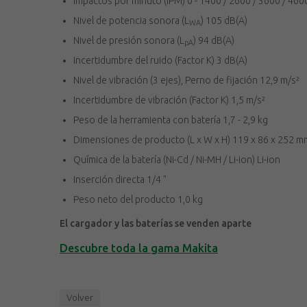
Impactos por minuto (IPM) 0 - 1400 / 2600 / 3600 / 460
Nivel de potencia sonora (L
) 105 dB(A)
WA
Nivel de presión sonora (L
) 94 dB(A)
pA
Incertidumbre del ruido (Factor K) 3 dB(A)
Nivel de vibración (3 ejes), Perno de fijación 12,9 m/s²
Incertidumbre de vibración (Factor K) 1,5 m/s²
Peso de la herramienta con batería 1,7 - 2,9 kg
Dimensiones de producto (L x W x H) 119 x 86 x 252 m
Química de la batería (Ni-Cd / Ni-MH / Li-ion) Li-ion
Inserción directa 1/4 "
Peso neto del producto 1,0 kg
El cargador y las baterías se venden aparte
Descubre toda la gama Makita
Volver