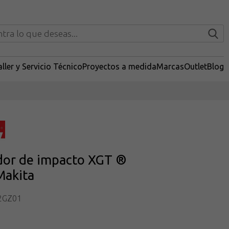
ller y Servicio Técnico
Proyectos a medida
Marcas
Outlet
Blog
ador de impacto XGT ®
akita
2GZ01