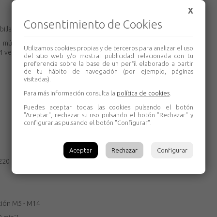
X
Consentimiento de Cookies
illas.
e múltiples modos de funcionamiento para una
Utilizamos cookies propias y de terceros para analizar el uso
4 velocidades y 6 modos de asistencia.
del sitio web y/o mostrar publicidad relacionada con tu
preferencia sobre la base de un perfil elaborado a partir
de tu hábito de navegación (por ejemplo, páginas
visitadas).
Para más información consulta la
política de cookies
.
Puedes aceptar todas las cookies pulsando el botón
"Aceptar", rechazar su uso pulsando el botón "Rechazar" y
configurarlas pulsando el botón "Configurar".
Aceptar
Rechazar
Configurar
/ 220 Nm
cción M5 - M14