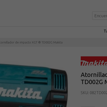
Ta
tornillador de impacto XGT ® TD002G Makita
Atornill
TD002G M
SKU: 082TD00