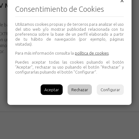
X
V Makita
Consentimiento de Cookies
Utilizamos cookies propias y de terceros para analizar el uso
de baterías
del sitio web y/o mostrar publicidad relacionada con tu
CXT®. Tiempo de carga de 15 a 60 minutos,
preferencia sobre la base de un perfil elaborado a partir
de tu hábito de navegación (por ejemplo, páginas
 un ventilador que enfría la batería para
visitadas).
inos de voltaje, corriente y temperatura. Carga
or.
Para más información consulta la
política de cookies
.
Puedes aceptar todas las cookies pulsando el botón
"Aceptar", rechazar su uso pulsando el botón "Rechazar" y
configurarlas pulsando el botón "Configurar".
Aceptar
Rechazar
Configurar