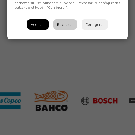
transporte
rechazar su uso pulsando el botón "Rechazar" y configurarlas
pulsando el botón "Configurar".
Aceptar
Rechazar
Configurar
Volver