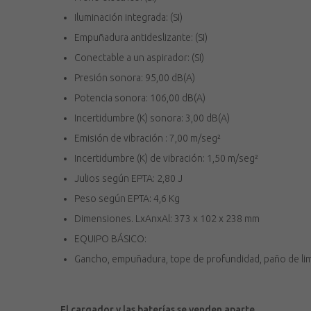
Iluminación integrada: (SI)
Empuñadura antideslizante: (SI)
Conectable a un aspirador: (SI)
Presión sonora: 95,00 dB(A)
Potencia sonora: 106,00 dB(A)
Incertidumbre (K) sonora: 3,00 dB(A)
Emisión de vibración : 7,00 m/seg²
Incertidumbre (K) de vibración: 1,50 m/seg²
Julios según EPTA: 2,80 J
Peso según EPTA: 4,6 Kg
Dimensiones. LxAnxAl: 373 x 102 x 238 mm
EQUIPO BÁSICO:
Gancho, empuñadura, tope de profundidad, paño de lim
El cargador y las baterías se venden aparte