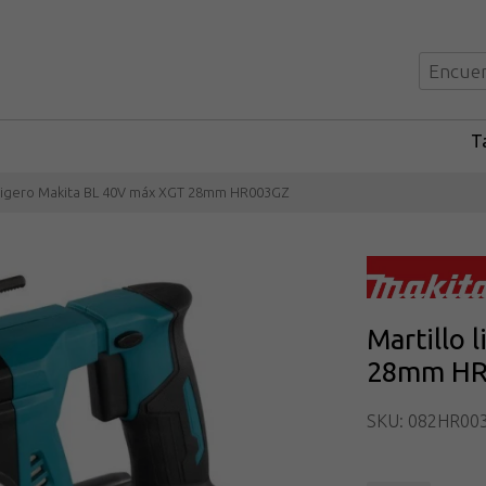
Ta
 ligero Makita BL 40V máx XGT 28mm HR003GZ
Martillo 
28mm HR
SKU: 082HR00