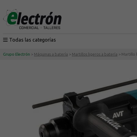
Todas las categorías
Grupo Electrón
>
Máquinas a batería
>
Martillos ligeros a batería
> Martillo