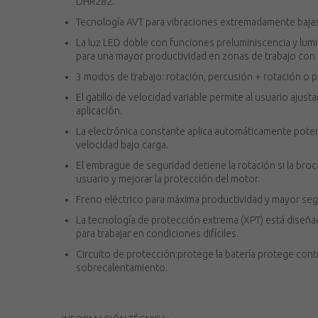
DHR282.
Tecnología AVT para vibraciones extremadamente bajas
La luz LED doble con funciones preluminiscencia y lumi
para una mayor productividad en zonas de trabajo con 
3 modos de trabajo: rotación, percusión + rotación o 
El gatillo de velocidad variable permite al usuario ajusta
aplicación.
La electrónica constante aplica automáticamente poten
velocidad bajo carga.
El embrague de seguridad detiene la rotación si la broc
usuario y mejorar la protección del motor.
Freno eléctrico para máxima productividad y mayor seg
La tecnología de protección extrema (XPT) está diseñada
para trabajar en condiciones difíciles.
Circuito de protección:protege la batería protege con
sobrecalentamiento.