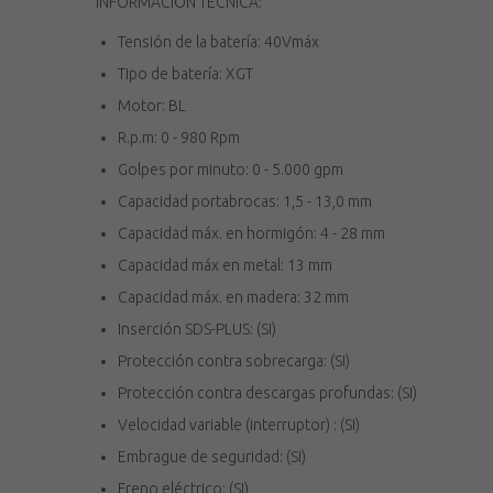
INFORMACIÓN TÉCNICA:
Tensión de la batería: 40Vmáx
Tipo de batería: XGT
Motor: BL
R.p.m: 0 - 980 Rpm
Golpes por minuto: 0 - 5.000 gpm
Capacidad portabrocas: 1,5 - 13,0 mm
Capacidad máx. en hormigón: 4 - 28 mm
Capacidad máx en metal: 13 mm
Capacidad máx. en madera: 32 mm
Inserción SDS-PLUS: (SI)
Protección contra sobrecarga: (SI)
Protección contra descargas profundas: (SI)
Velocidad variable (interruptor) : (SI)
Embrague de seguridad: (SI)
Freno eléctrico: (SI)