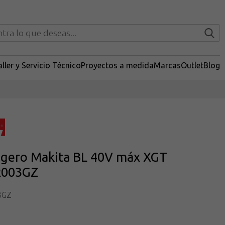
ller y Servicio Técnico
Proyectos a medida
Marcas
Outlet
Blog
ligero Makita BL 40V máx XGT
003GZ
3GZ