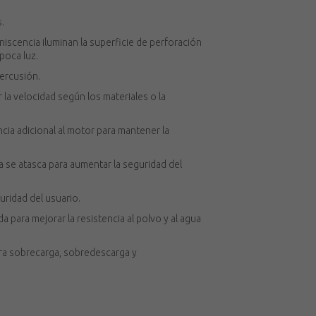
.
niscencia iluminan la superficie de perforación
poca luz.
percusión.
r la velocidad según los materiales o la
cia adicional al motor para mantener la
a se atasca para aumentar la seguridad del
uridad del usuario.
 para mejorar la resistencia al polvo y al agua
tra sobrecarga, sobredescarga y