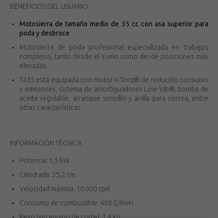
BENEFICIOS DEL USUARIO
Motosierra de tamaño medio de 35 cc con asa superior para
poda y desbroce
Motosierra de poda profesional especializada en trabajos
complejos, tanto desde el suelo como desde posiciones más
elevadas.
T435 está equipada con motor X-Torq® de reducido consumo
y emisiones, sistema de amortiguadores Low Vib®, bomba de
aceite regulable, arranque sencillo y anilla para correa, entre
otras características
INFORMACIÓN TÉCNICA
Potencia: 1,5 kW
Cilindrada: 35,2 cm
Velocidad máxima: 10.000 rpm
Consumo de combustible: 408 G/KwH
Peso (sin equipo de corte): 3,4 kg