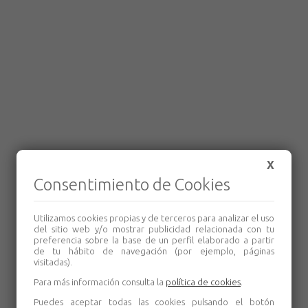
X
Consentimiento de Cookies
Utilizamos cookies propias y de terceros para analizar el uso
del sitio web y/o mostrar publicidad relacionada con tu
preferencia sobre la base de un perfil elaborado a partir
de tu hábito de navegación (por ejemplo, páginas
visitadas).
Para más información consulta la
política de cookies
.
Puedes aceptar todas las cookies pulsando el botón