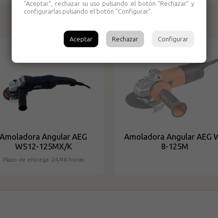
"Aceptar", rechazar su uso pulsando el botón "Rechazar" y
configurarlas pulsando el botón "Configurar".
Productos relacionados
Aceptar
Rechazar
Configurar
Amoladora Angular AEG
Amoladora Angular AEG 
WS12-125MX/K
8-125M
Plazo de entrega: 24/48 horas