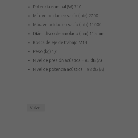
Potencia nominal (W) 710
Mín. velocidad en vacío (min) 2700
Máx. velocidad en vacío (min) 11000
Diám. disco de amolado (mm) 115 mm
Rosca de eje de trabajo M14
Peso (kg) 1,6
Nivel de presi
ó
n ac
ú
stica = 85 dB (A)
Nivel de potencia ac
ú
stica = 98 dB (A)
Volver