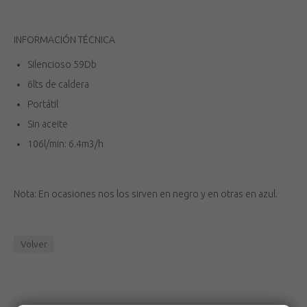
INFORMACIÓN TÉCNICA
Silencioso 59Db
6lts de caldera
Portátil
Sin aceite
106l/min: 6.4m3/h
Nota: En ocasiones nos los sirven en negro y en otras en azul.
Volver