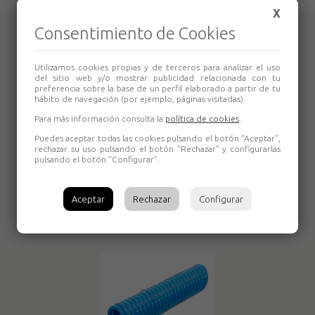
X
Consentimiento de Cookies
Productos relacionados
Utilizamos cookies propias y de terceros para analizar el uso
del sitio web y/o mostrar publicidad relacionada con tu
preferencia sobre la base de un perfil elaborado a partir de tu
hábito de navegación (por ejemplo, páginas visitadas).
Para más información consulta la
política de cookies
.
Puedes aceptar todas las cookies pulsando el botón "Aceptar",
rechazar su uso pulsando el botón "Rechazar" y configurarlas
pulsando el botón "Configurar".
Compresor Nuair
New Vento
Compresor Airum
200/8/6
Aceptar
Rechazar
Configurar
New Vento OL 195