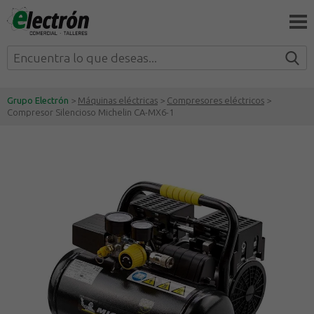
Grupo Electrón
>
Máquinas eléctricas
>
Compresores eléctricos
>
Compresor Silencioso Michelin CA-MX6-1