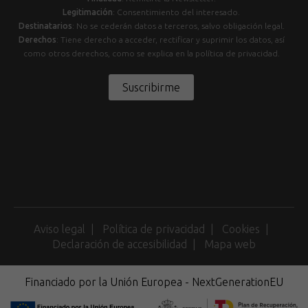
Legitimación
: Consentimiento del interesado.
Destinatarios
: No se cederán datos a terceros, salvo obligación legal.
Derechos
: Tiene derecho a acceder, rectificar y suprimir los datos, así
como otros derechos, como se explica en la política de privacidad.
Suscribirme
Aviso legal
Política de privacidad
Cookies
Declaración de accesibilidad
Mapa web
Financiado por la Unión Europea - NextGenerationEU