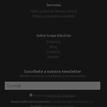
Servicios
Taller y Servicio Técnico Oficial
Obras y proyectos a medida
Sobre Grupo Electrón
Empresa
Blog
Contacto
Empleo
Suscríbete a nuestra newsletter
Recibe nuestras novedades y promociones
Acepto la
política de privacidad
.
Responsable del tratamiento
: Comercial Talleres Electrón, S.L.
Finalidad
: Remitirle la Newsletter.