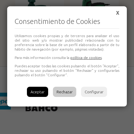
X
Consentimiento de Cookies
Clavadora
Grapadora
Grapadora Salki E-
Utilizamos cookies propias y de terceros para analizar el uso
Metabo TAM3034
del sitio web y/o mostrar publicidad relacionada con tu
TSK DUAL
preferencia sobre la base de un perfil elaborado a partir de tu
hábito de navegación (por ejemplo, páginas visitadas).
Para más información consulta la
política de cookies
.
Puedes aceptar todas las cookies pulsando el botón "Aceptar",
rechazar su uso pulsando el botón "Rechazar" y configurarlas
pulsando el botón "Configurar".
Aceptar
Rechazar
Configurar