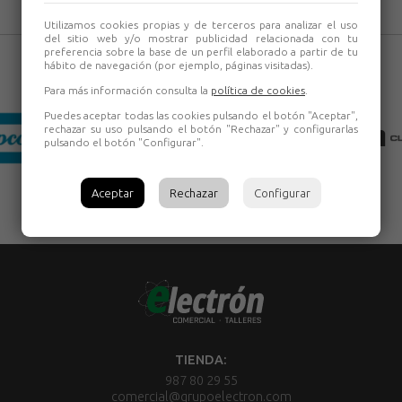
Utilizamos cookies propias y de terceros para analizar el uso
del sitio web y/o mostrar publicidad relacionada con tu
preferencia sobre la base de un perfil elaborado a partir de tu
hábito de navegación (por ejemplo, páginas visitadas).
Para más información consulta la
política de cookies
.
Puedes aceptar todas las cookies pulsando el botón "Aceptar",
rechazar su uso pulsando el botón "Rechazar" y configurarlas
pulsando el botón "Configurar".
Aceptar
Rechazar
Configurar
TIENDA:
987 80 29 55
comercial@grupoelectron.com