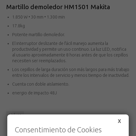
Martillo demoledor HM1501 Makita
1.850 W • 30 mm • 1.300 min
17.8kg
Potente martillo demoledor.
El interruptor deslizante de fácil manejo aumenta la
productividad y permite un uso continuo. La luz LED, notifica
al usuario aproximadamente 8 horas antes de que los cepillos
necesiten ser reemplazados.
Los cepillos de larga duración son más largos para más trabajo
entre los intervalos de servicio y menos tiempo de inactividad.
Cuenta con doble aislamiento.
energio de impacto 48J
Volver
X
Consentimiento de Cookies