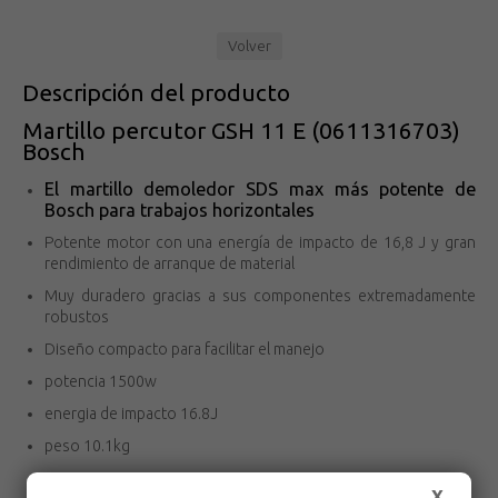
Volver
Descripción del producto
Martillo percutor GSH 11 E (0611316703)
Bosch
El martillo demoledor SDS max más potente de
Bosch para trabajos horizontales
Potente motor con una energía de impacto de 16,8 J y gran
rendimiento de arranque de material
Muy duradero gracias a sus componentes extremadamente
robustos
Diseño compacto para facilitar el manejo
potencia 1500w
energia de impacto 16.8J
peso 10.1kg
X