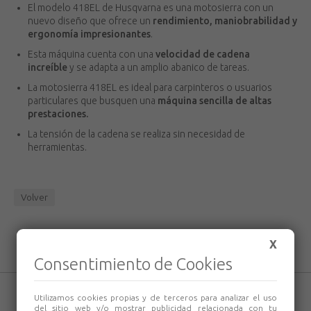
El modelo 418EL de Husqvarna es una motosierra con un
nuevo diseño que ofrece un
rendimiento, maniobrabilidad y
ergonomía impresionantes
.
Esta máquina cuenta con una
velocidad de cadena
increíble
y se adapta a un amplio abanico de tareas.
La motosierra 418EL es ideal para carpinteros o usuarios
particulares que busquen una
máquina sencilla de altas
prestaciones.
La tensión de la cadena se realiza sin necesidad de
herramientas.
Volver
X
Consentimiento de Cookies
Utilizamos cookies propias y de terceros para analizar el uso
del sitio web y/o mostrar publicidad relacionada con tu