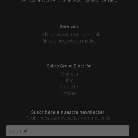
L-V: 8:00 a 13:30 – 15:30 a 19:00 | Sábado: Cerrado
Servicios
Taller y Servicio Técnico Oficial
Obras y proyectos a medida
Sobre Grupo Electrón
Empresa
Blog
Contacto
Empleo
Suscríbete a nuestra newsletter
Recibe nuestras novedades y promociones