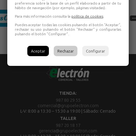
preferencia sobre la base de un perfil elaborado a partir de tu
hábito de navegación (por ejemplo, páginas visitadas).
Para más información consulta la
política de cookies
.
Puedes aceptar todas las cookies pulsando el botón "Aceptar",
rechazar su uso pulsando el botón "Rechazar" y configurarlas
pulsando el botón "Configurar".
Aceptar
Rechazar
Configurar
TIENDA:
987 80 29 55
comercial@grupoelectron.com
L-V: 8:00 a 13:30 – 15:30 a 19:00 | Sábado: Cerrado
TALLER
987 20 18 17
gerencia@grupoelectron.com