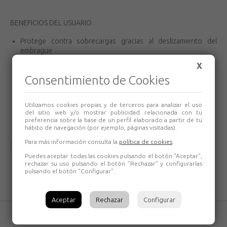
BENEFICIOS DEL USUARIO
Protege contra sobrecargas gracias al deslizamiento del
embrague
X
Final de carrera integrado
Consentimiento de Cookies
Almacenamiento de cadena en bolsa
Suspensión mediante gancho
Utilizamos cookies propias y de terceros para analizar el uso
Una única velocidad de subida de 7,7 metros por minuto
del sitio web y/o mostrar publicidad relacionada con tu
preferencia sobre la base de un perfil elaborado a partir de tu
hábito de navegación (por ejemplo, páginas visitadas).
Para más información consulta la
política de cookies
.
Volver
Puedes aceptar todas las cookies pulsando el botón "Aceptar",
rechazar su uso pulsando el botón "Rechazar" y configurarlas
pulsando el botón "Configurar".
Aceptar
Rechazar
Configurar