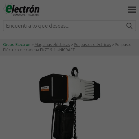
Grupo Electrón
>
Máquinas eléctricas
>
Polipastos eléctricos
> Polipasto
Eléctrico de cadena EKZT 5-1 UNICRAFT