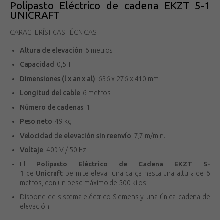
Polipasto Eléctrico de cadena EKZT 5-1
UNICRAFT
CARACTERÍSTICAS TÉCNICAS
Altura de elevación
: 6 metros
Capacidad
: 0,5 T
Dimensiones (l x an x al)
: 636 x 276 x 410 mm
Longitud del cable
: 6 metros
Número de cadenas
: 1
Peso neto
: 49 kg
Velocidad de elevación sin reenvío
: 7,7 m/min.
Voltaje
: 400 V / 50 Hz
El
Polipasto Eléctrico de Cadena EKZT 5-
1
de
Unicraft
permite elevar una carga hasta una altura de 6
metros, con un peso máximo de 500 kilos.
Dispone de sistema eléctrico Siemens y una única cadena de
elevación.