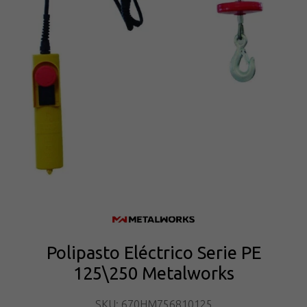
Polipasto Eléctrico Serie PE
125\250 Metalworks
SKU: 670HM756810125