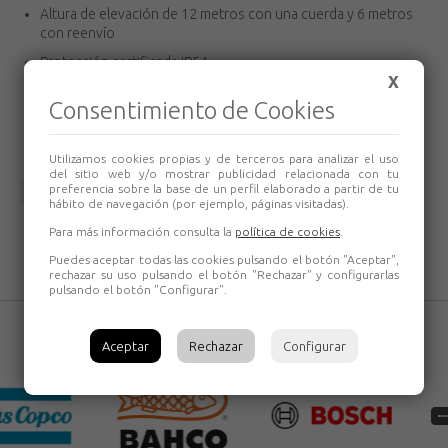
Altura de elevación de 12 metros con una cuerda y 6 metros
con reenvío
Protección certificada IP54
X
Roscas de fijación
Consentimiento de Cookies
No dispone de final de carrera de bajada
Utilizamos cookies propias y de terceros para analizar el uso
del sitio web y/o mostrar publicidad relacionada con tu
preferencia sobre la base de un perfil elaborado a partir de tu
Volver
hábito de navegación (por ejemplo, páginas visitadas).
Para más información consulta la
política de cookies
.
Puedes aceptar todas las cookies pulsando el botón "Aceptar",
rechazar su uso pulsando el botón "Rechazar" y configurarlas
pulsando el botón "Configurar".
Aceptar
Rechazar
Configurar