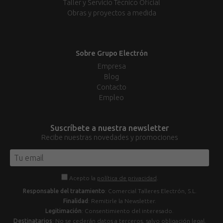
Taller y Servicio Técnico Oficial
Obras y proyectos a medida
Sobre Grupo Electrón
Empresa
Blog
Contacto
Empleo
Suscríbete a nuestra newsletter
Recibe nuestras novedades y promociones
Acepto la
política de privacidad
.
Responsable del tratamiento
: Comercial Talleres Electrón, S.L.
Finalidad
: Remitirle la Newsletter.
Legitimación
: Consentimiento del interesado.
Destinatarios
: No se cederán datos a terceros, salvo obligación legal.