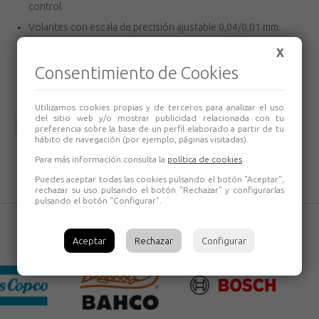
control
Volantes con escala de precisión ajustable 0,04/0,01 mm.
Incluye también plato de 3 garras Ø 80 mm, contrapunto fijo
X
MT 1, porta-útil doble, kit de ruedas de cambio, informe de
Consentimiento de Cookies
conformidad CE.
Utilizamos cookies propias y de terceros para analizar el uso
del sitio web y/o mostrar publicidad relacionada con tu
Volver
preferencia sobre la base de un perfil elaborado a partir de tu
hábito de navegación (por ejemplo, páginas visitadas).
Para más información consulta la
política de cookies
.
Puedes aceptar todas las cookies pulsando el botón "Aceptar",
rechazar su uso pulsando el botón "Rechazar" y configurarlas
pulsando el botón "Configurar".
Aceptar
Rechazar
Configurar