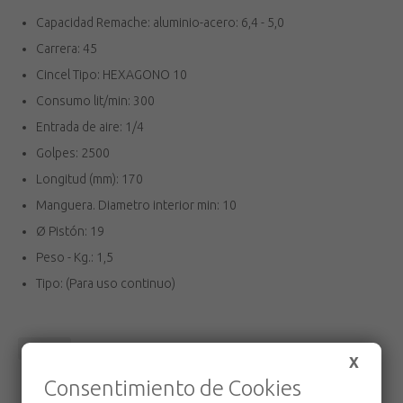
Capacidad Remache: aluminio-acero: 6,4 - 5,0
Carrera: 45
Cincel Tipo: HEXAGONO 10
Consumo lit/min: 300
Entrada de aire: 1/4
Golpes: 2500
Longitud (mm): 170
Manguera. Diametro interior min: 10
Ø Pistón: 19
Peso - Kg.: 1,5
Tipo: (Para uso continuo)
Volver
X
Consentimiento de Cookies