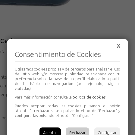
 Cevik
X
os y residuos carbonosos.
Consentimiento de Cookies
.
Utilizamos cookies propias y de terceros para analizar el uso
del sitio web y/o mostrar publicidad relacionada con tu
ente empleados.
preferencia sobre la base de un perfil elaborado a partir
de tu hábito de navegación (por ejemplo, páginas
r nivel de seguridad.
visitadas).
ergente, exento de cenizas, anti desgaste y
Para más información consulta la
política de cookies
.
Puedes aceptar todas las cookies pulsando el botón
"Aceptar", rechazar su uso pulsando el botón "Rechazar" y
configurarlas pulsando el botón "Configurar".
como aditivos especiales para la lubricación de
Aceptar
Rechazar
Configurar