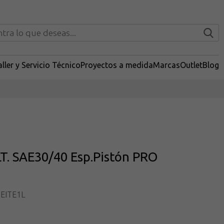
ller y Servicio Técnico
Proyectos a medida
Marcas
Outlet
Blog
LT. SAE30/40 Esp.Pistón PRO
EITE1L