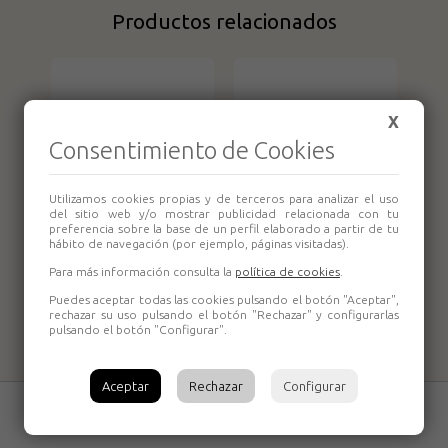
Productos relacionados
X
Consentimiento de Cookies
Utilizamos cookies propias y de terceros para analizar el uso
del sitio web y/o mostrar publicidad relacionada con tu
preferencia sobre la base de un perfil elaborado a partir de tu
Enchufe Rápido
Enchufe Rápido
hábito de navegación (por ejemplo, páginas visitadas).
Macho 1/4"
Macho 1/2"
Para más información consulta la
política de cookies
.
30KAAW13SPX
30KAAW21SPX
Aixia
Aixia
Puedes aceptar todas las cookies pulsando el botón "Aceptar",
rechazar su uso pulsando el botón "Rechazar" y configurarlas
pulsando el botón "Configurar".
Aceptar
Rechazar
Configurar