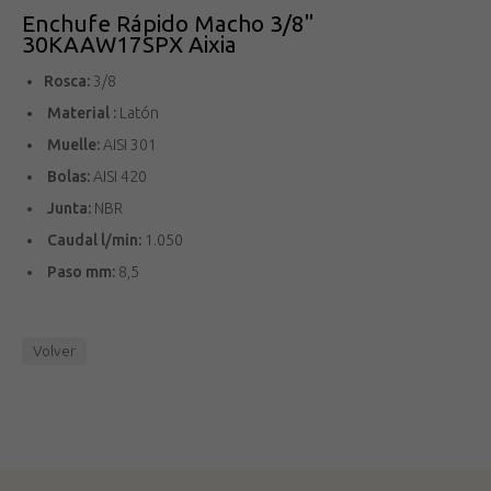
Enchufe Rápido Macho 3/8"
30KAAW17SPX Aixia
Rosca:
3/8
Material :
Latón
Muelle:
AISI 301
Bolas:
AISI 420
Junta:
NBR
Caudal l/min:
1.050
Paso mm:
8,5
Volver