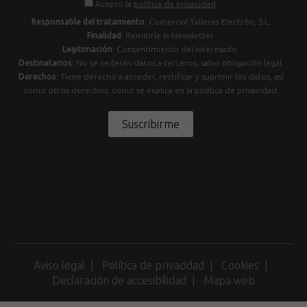
Acepto la
política de privacidad
.
Responsable del tratamiento
: Comercial Talleres Electrón, S.L.
Finalidad
: Remitirle la Newsletter.
Legitimación
: Consentimiento del interesado.
Destinatarios
: No se cederán datos a terceros, salvo obligación legal.
Derechos
: Tiene derecho a acceder, rectificar y suprimir los datos, así
como otros derechos, como se explica en la política de privacidad.
Suscribirme
Aviso legal
Política de privacidad
Cookies
Declaración de accesibilidad
Mapa web