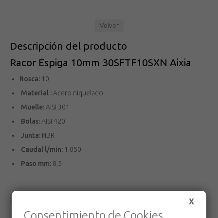
Volver
Descripción del producto
Racor Espiga 10mm 30SFTF10SXN Aixia
Rosca:
10
Material :
Acero niquelado
Muelle:
AISI 301
Bolas:
AISI 420
Junta:
NBR
Caudal l/min:
1.050
Paso mm:
8,5
Volver
X
Consentimiento de Cookies