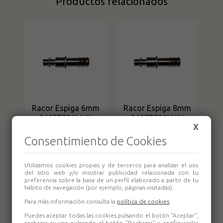
Productos relacionados
Racor Espiga 6mm
Racor Espiga 8mm
26SFTF06MXX
26SFTF08MXX
X
Aixia
Aixia
Consentimiento de Cookies
Utilizamos cookies propias y de terceros para analizar el uso
del sitio web y/o mostrar publicidad relacionada con tu
preferencia sobre la base de un perfil elaborado a partir de tu
hábito de navegación (por ejemplo, páginas visitadas).
Para más información consulta la
política de cookies
.
Puedes aceptar todas las cookies pulsando el botón "Aceptar",
rechazar su uso pulsando el botón "Rechazar" y configurarlas