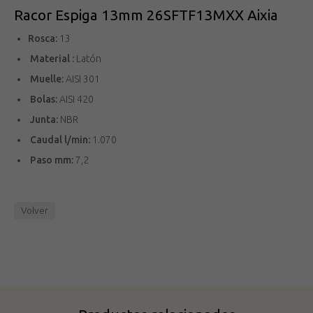
Racor Espiga 13mm 26SFTF13MXX Aixia
Rosca:
13
Material :
Latón
Muelle:
AISI 301
Bolas:
AISI 420
Junta:
NBR
Caudal l/min:
1.070
Paso mm:
7,2
Volver