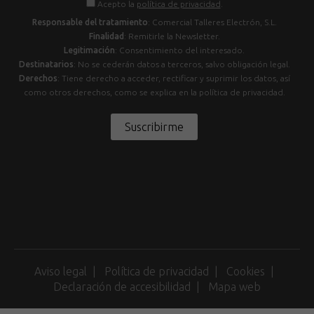
Acepto la
política de privacidad
.
Responsable del tratamiento
: Comercial Talleres Electrón, S.L.
Finalidad
: Remitirle la Newsletter.
Legitimación
: Consentimiento del interesado.
Destinatarios
: No se cederán datos a terceros, salvo obligación legal.
Derechos
: Tiene derecho a acceder, rectificar y suprimir los datos, así
como otros derechos, como se explica en la política de privacidad.
Suscribirme
Aviso legal
Política de privacidad
Cookies
Declaración de accesibilidad
Mapa web