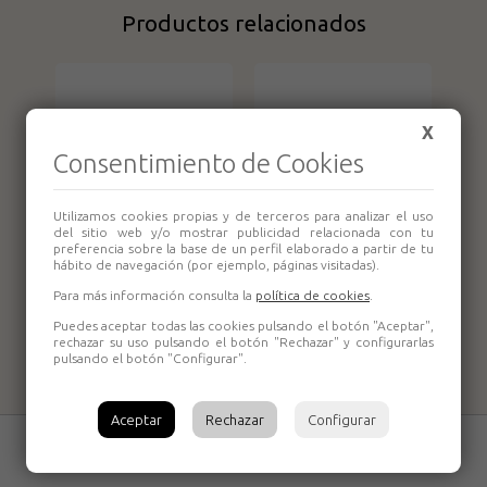
Productos relacionados
X
Consentimiento de Cookies
Utilizamos cookies propias y de terceros para analizar el uso
del sitio web y/o mostrar publicidad relacionada con tu
preferencia sobre la base de un perfil elaborado a partir de tu
Racor Rosca
Racor Rosca
hábito de navegación (por ejemplo, páginas visitadas).
Hembra 1/4"
Hembra 3/8"
Para más información consulta la
política de cookies
.
26SFIW13MXX
26SFIW17MXX
Aixia
Aixia
Puedes aceptar todas las cookies pulsando el botón "Aceptar",
rechazar su uso pulsando el botón "Rechazar" y configurarlas
pulsando el botón "Configurar".
Aceptar
Rechazar
Configurar