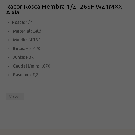
Racor Rosca Hembra 1/2" 26SFIW21MXX
Aixia
Rosca:
1/2
Material :
Latón
Muelle:
AISI 301
Bolas:
AISI 420
Junta:
NBR
Caudal l/min:
1.070
Paso mm:
7,2
Volver